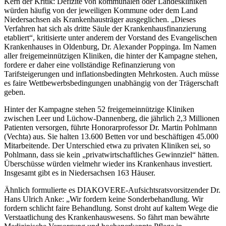
Kern der Kritik: Defizite von kommunalen oder Landeskliniken
würden häufig von der jeweiligen Kommune oder dem Land
Niedersachsen als Krankenhausträger ausgeglichen. „Dieses
Verfahren hat sich als dritte Säule der Krankenhausfinanzierung
etabliert“, kritisierte unter anderem der Vorstand des Evangelischen
Krankenhauses in Oldenburg, Dr. Alexander Poppinga. Im Namen
aller freigemeinnützigen Kliniken, die hinter der Kampagne stehen,
fordere er daher eine vollständige Refinanzierung von
Tarifsteigerungen und inflationsbedingten Mehrkosten. Auch müsse
es faire Wettbewerbsbedingungen unabhängig von der Trägerschaft
geben.
Hinter der Kampagne stehen 52 freigemeinnützige Kliniken
zwischen Leer und Lüchow-Dannenberg, die jährlich 2,3 Millionen
Patienten versorgen, führte Honorarprofessor Dr. Martin Pohlmann
(Vechta) aus. Sie halten 13.600 Betten vor und beschäftigen 45.000
Mitarbeitende. Der Unterschied etwa zu privaten Kliniken sei, so
Pohlmann, dass sie kein „privatwirtschaftliches Gewinnziel“ hätten.
Überschüsse würden vielmehr wieder ins Krankenhaus investiert.
Insgesamt gibt es in Niedersachsen 163 Häuser.
Ähnlich formulierte es DIAKOVERE-Aufsichtsratsvorsitzender Dr.
Hans Ulrich Anke: „Wir fordern keine Sonderbehandlung. Wir
fordern schlicht faire Behandlung. Sonst droht auf kaltem Wege die
Verstaatlichung des Krankenhauswesens. So fährt man bewährte