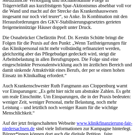
Medizinische Versorgung und hochanerkannte Pflege in
Trägervielfalt aus kurzfristigem Spar-Aktionismus absehbar voll vor
die Wand und macht auf der Strecke das Krankenhauswesen
insgesamt nur noch viel teurer“, so Anke. In Kombination mit den
Herausforderungen des GKV-Stabilisierungsgesetztes gerieten
freigemeinnützige Häuser doppelt unter Druck.
Die Osnabrücker Chefärztin Prof. Dr. Kerstin Schütte bringt die
Folgen für die Praxis auf den Punkt: „Wenn Tarifsteigerungen für
das Klinikpersonal nicht mehr vollständig refinanziert werden,
gleichzeitig aber das Pflegebudget gedeckelt wird, steigt die
Arbeitsbelastung in allen Berufsgruppen. Die Folge sind eine
eingeschränkte Personalentwicklung auch im ärztlichen Bereich und
damit sinkende Attraktivität eines Berufs, der per se einen hohen
Einsatz im Klinikalltag erfordert.“
Auch Krankenschwester Ruth Fangmann aus Cloppenburg warnt
vor Einsparungen: „Es geht hier nicht um abstrakte Zahlen. Es geht
um reale Einschnitte. Um Einsparungen, die in der Praxis bedeuten:
weniger Zeit, weniger Personal, mehr Belastung, noch mehr
Leistung – und letztlich noch weniger Raum für die wichtige
Menschlichkeit.“
Auf der jetzt freigeschalteten Webseite
www.klinikfinanzierung-fair-
niedersachsen.de
sind viele Informationen zur Kampagne hinterlegt.
Bürger*innen können dort auch die digitale Petition „faire